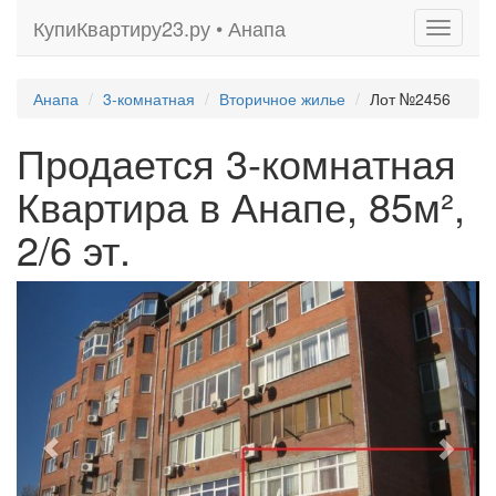
КупиКвартиру23.ру • Анапа
Toggle
navigati
Анапа
3-комнатная
Вторичное жилье
Лот №2456
Продается 3-комнатная
Квартира в Анапе, 85м²,
2/6 эт.
Previous
Next